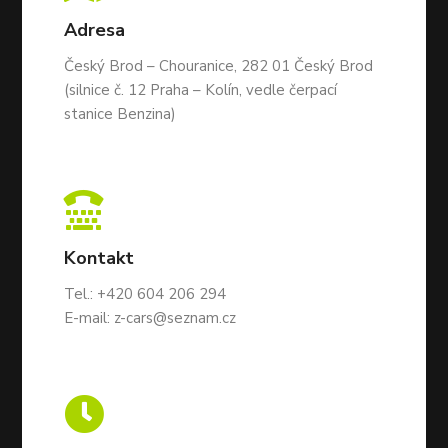
Adresa
Český Brod – Chouranice, 282 01 Český Brod
(silnice č. 12 Praha – Kolín, vedle čerpací
stanice Benzina)

Kontakt
Tel.:
+420 604 206 294
E-mail:
z-cars@seznam.cz
