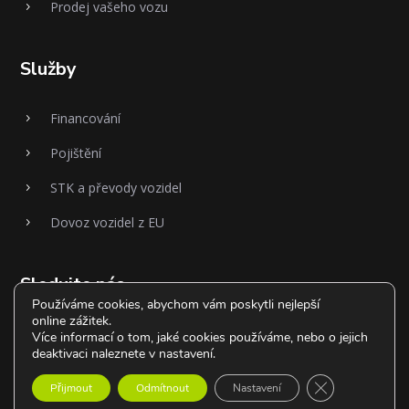
Prodej vašeho vozu
5
Služby
Financování
5
Pojištění
5
STK a převody vozidel
5
Dovoz vozidel z EU
5
Sledujte nás
Používáme cookies, abychom vám poskytli nejlepší
online zážitek.
Více informací o tom, jaké cookies používáme, nebo o jejich
deaktivaci naleznete v nastavení.
Zavřít cookie l
Přijmout
Odmítnout
Nastavení