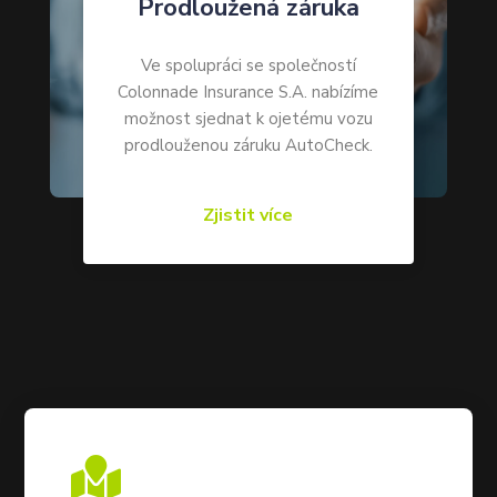
Prodloužená záruka
Ve spolupráci se společností
Colonnade Insurance S.A. nabízíme
možnost sjednat k ojetému vozu
prodlouženou záruku AutoCheck.
Zjistit více
