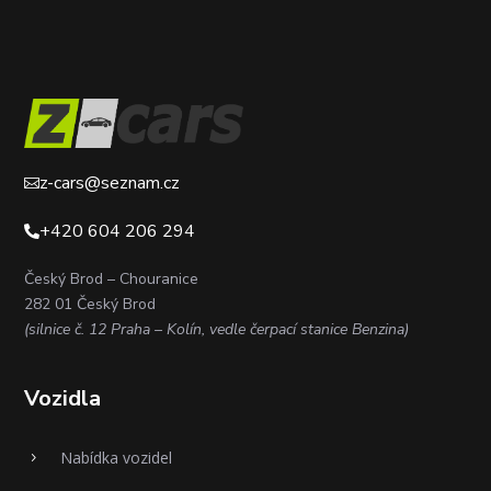
z-cars@seznam.cz

+420 604 206 294

Český Brod – Chouranice
282 01 Český Brod
(silnice č. 12 Praha – Kolín, vedle čerpací stanice Benzina)
Vozidla
Nabídka vozidel
5