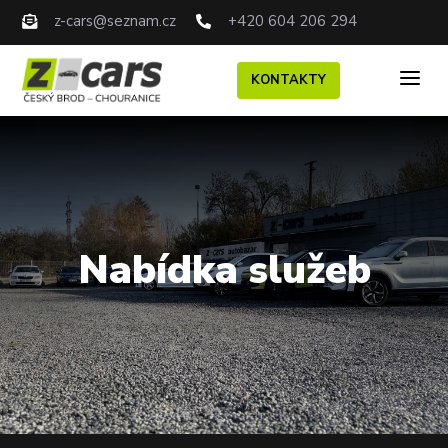
z-cars@seznam.cz
+420 604 206 294


a
KONTAKTY
Nabídka služeb