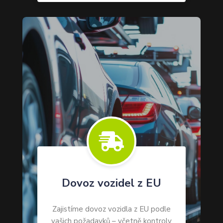

Dovoz vozidel z EU
Zajistíme dovoz vozidla z EU podle
vašich požadavků – včetně kontroly