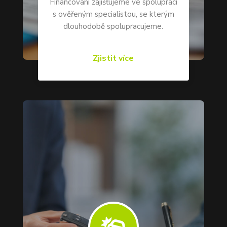
Financování zajišťujeme ve spolupráci
s ověřeným specialistou, se kterým
dlouhodobě spolupracujeme.
Zjistit více