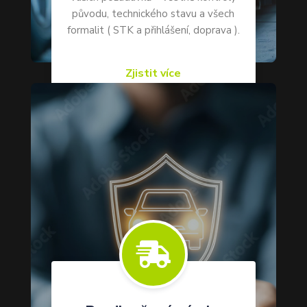
původu, technického stavu a všech
formalit ( STK a přihlášení, doprava ).
Zjistit více
