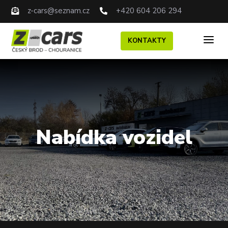
z-cars@seznam.cz
+420 604 206 294


a
KONTAKTY
Nabídka vozidel