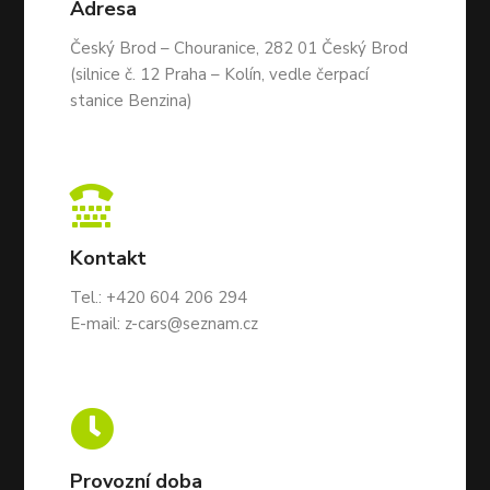
Adresa
Český Brod – Chouranice, 282 01 Český Brod
(silnice č. 12 Praha – Kolín, vedle čerpací
stanice Benzina)

Kontakt
Tel.:
+420 604 206 294
E-mail:
z-cars@seznam.cz

Provozní doba