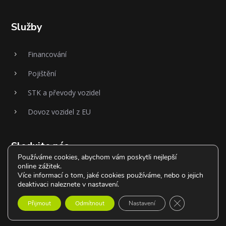
Služby
Financování
5
Pojištění
5
STK a převody vozidel
5
Dovoz vozidel z EU
5
Sledujte nás
Používáme cookies, abychom vám poskytli nejlepší
online zážitek.
Více informací o tom, jaké cookies používáme, nebo o jejich
deaktivaci naleznete v nastavení.
Zavřít cookie l
Přijmout
Odmítnout
Nastavení