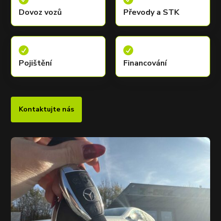
Dovoz vozů
Převody a STK


Pojištění
Financování
Kontaktujte nás