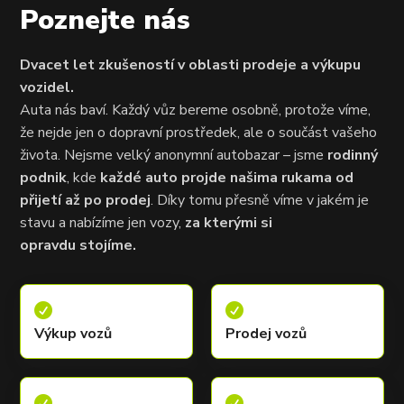
Poznejte nás
Dvacet let zkušeností v oblasti prodeje a výkupu
vozidel.
Auta nás baví. Každý vůz bereme osobně, protože víme,
že nejde jen o dopravní prostředek, ale o součást vašeho
života. Nejsme velký anonymní autobazar – jsme
rodinný
podnik
, kde
každé auto projde našima rukama od
přijetí až po prodej
. Díky tomu přesně víme v jakém je
stavu a nabízíme jen vozy,
za kterými si
opravdu stojíme.


Výkup vozů
Prodej vozů

