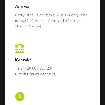
Adresa
Český Brod – Chouranice, 282 01 Český Brod
(silnice č. 12 Praha – Kolín, vedle čerpací
stanice Benzina)

Kontakt
Tel.:
+420 604 206 294
E-mail:
z-cars@seznam.cz
