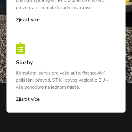
komisním prodejem. Postaráme se o inzerci,
prezentaci i kompletní administrativu.
Zjistit více

Služby
Kompletní servis pro vaše auto: financování,
pojištění, převod, STK i dovoz vozidel z EU –
vše pohodlně na jednom místě.
Zjistit více