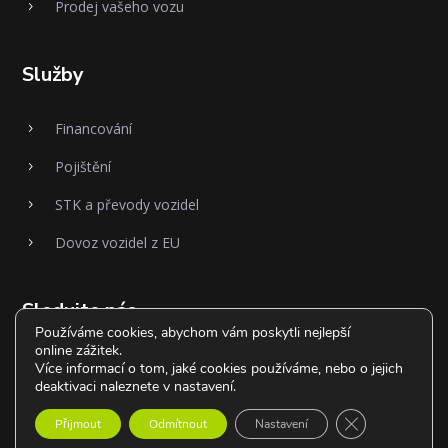
Prodej vašeho vozu
5
Služby
Financování
5
Pojištění
5
STK a převody vozidel
5
Dovoz vozidel z EU
5
Sledujte nás
Používáme cookies, abychom vám poskytli nejlepší
online zážitek.
Více informací o tom, jaké cookies používáme, nebo o jejich
deaktivaci naleznete v nastavení.
Zavřít cookie l
Přijmout
Odmítnout
Nastavení