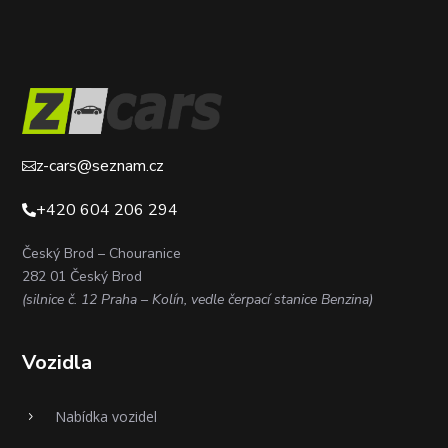
z-cars@seznam.cz

+420 604 206 294

Český Brod – Chouranice
282 01 Český Brod
(silnice č. 12 Praha – Kolín, vedle čerpací stanice Benzina)
Vozidla
Nabídka vozidel
5