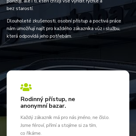
pořizují, ale i ti, kteří chtějí vše vyřídit rychle a
bez starostí.
Dlouholeté zkušenosti, osobní přístup a poctivá práce
nám umožňují najít pro každého zákazníka vůz i službu,
která odpovídá jeho potřebám.

Rodinný přístup, ne
anonymní bazar.
Každý zákazník má pro nás jméno, ne číslo.
Jsme féroví, přímí a stojíme si za tím,
co říkáme.