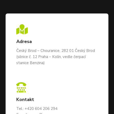

Adresa
Český Brod – Chouranice, 282 01 Český Brod
(silnice č. 12 Praha – Kolín, vedle čerpací
stanice Benzina)

Kontakt
Tel.:
+420 604 206 294