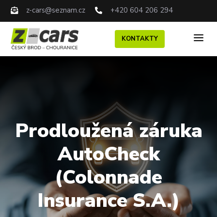
z-cars@seznam.cz
+420 604 206 294


a
KONTAKTY
Prodloužená záruka
AutoCheck
(Colonnade
Insurance S.A.)