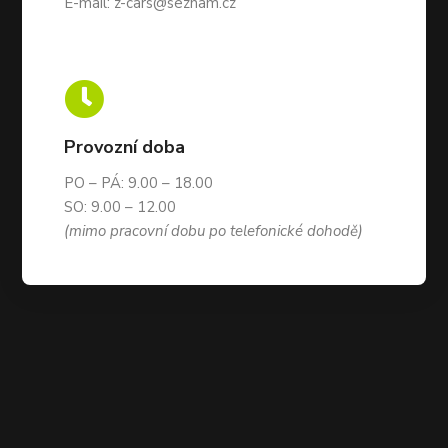
E-mail:
z-cars@seznam.cz

Provozní doba
PO – PÁ: 9.00 – 18.00
SO: 9.00 – 12.00
(mimo pracovní dobu po telefonické dohodě)