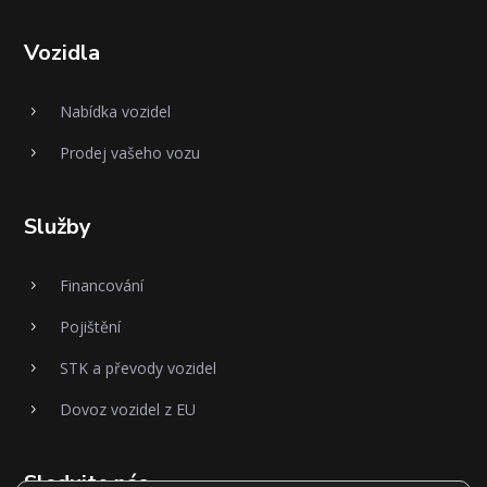
Vozidla
Nabídka vozidel
5
Prodej vašeho vozu
5
Služby
Financování
5
Pojištění
5
STK a převody vozidel
5
Dovoz vozidel z EU
5
Sledujte nás