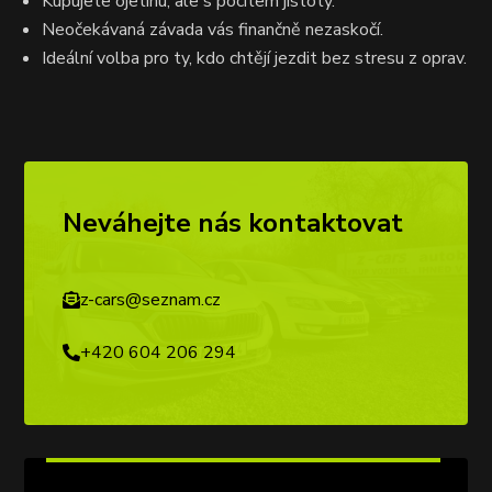
Kupujete ojetinu, ale s pocitem jistoty.
Neočekávaná závada vás finančně nezaskočí.
Ideální volba pro ty, kdo chtějí jezdit bez stresu z oprav.
Neváhejte nás kontaktovat
z-cars@seznam.cz

+420 604 206 294
